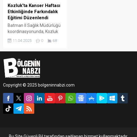
Kozluk’ta Kanser Haftası
Etkinliğinde Farkındalık
Eğitimi Düzenlendi
Batman İl Sağlık Müdürlüğü
koordinasyonunda, Kozluk
İlçe Sağlık Müdürlüğü
11.04.2025
0
68
bünyesinde faaliyet
gösteren Kanser Erken
Teşhis, Tarama ve Eğitim
Merkezi (KETEM)
tarafından, Ulusal Kanser
Haftası kapsamında anlamlı
bir eğitim programı
Copyright © 2025 bolgeninnabzi.com
düzenlendi.
Bu Site
Güvenli Bil
tarafından sağlanan hizmet kullanmaktadır.