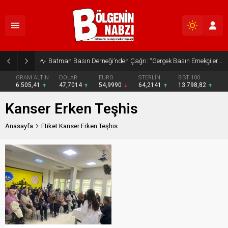
Batman Basın Derneği’nden Çağrı: “Gerçek Basın Emekçileri Desteklenmeli”
GRAM ALTIN
DOLAR
EURO
STERLİN
BIST 100
6.505,41
47,7014
54,9990
64,2141
13.798,82
Kanser Erken Teşhis
Anasayfa
Etiket:Kanser Erken Teşhis