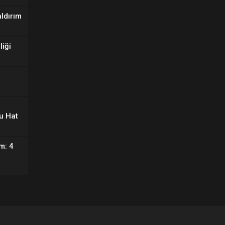
aldırım
liği
u Hat
m: 4