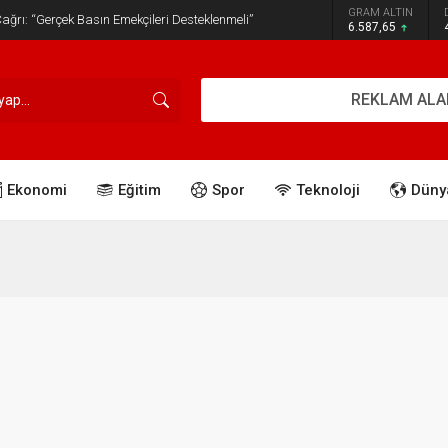
GRAM ALTIN
ğrı: “Gerçek Basın Emekçileri Desteklenmeli”
6.587,65
REKLAM ALA
Ekonomi
Eğitim
Spor
Teknoloji
Düny