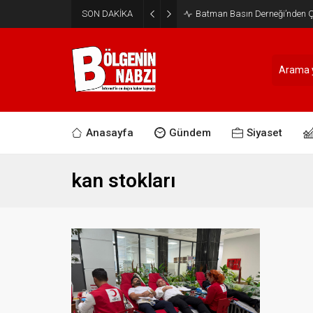
SON DAKİKA
Batman Basın Derneği’nden Ça
Anasayfa
Gündem
Siyaset
kan stokları