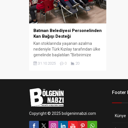
Batman Belediyesi Personelinden
Kan Bağışı Desteği
Kan stoklarında yaşanan azalma
nedeniyle Türk Kızılay tarafından ülke
genelinde başlatılan “Birbirimize
Candan Bağlıyız” kan bağışı
31.10.2025
0
20
kampanyasına, Batman Valiliği
öncülüğünde kent genelinde destek
verildi.
Footer
Copyright © 2025 bolgeninnabzi.com
Künye