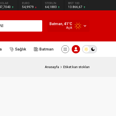
DOLAR
EURO
STERLİN
BIST 100
47,7040
54,9979
64,1883
13.866,67
Batman,
41
°C
NI
Açık
a
Sağlık
Batman
Anasayfa
Etiket:kan stokları