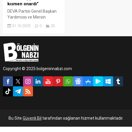
kısmen onardı”
DEVA Partisi Genel Başkan
Yardımcısı ve Mersin
Milletvekili Mehmet Emin
31.10.2025
0
23
Ekmen, Bolu Kartalkaya’da
yaşanan otel yangını
davasına ilişkin
değerlendirmede bulundu.
Ekmen, kararın önemli
olduğunu ancak hâlâ
sorumluluğu bulunan
Copyright © 2025 bolgeninnabzi.com
kişilerin yargılanması
gerektiğini vurguladı.
Bu Site
Güvenli Bil
tarafından sağlanan hizmet kullanmaktadır.