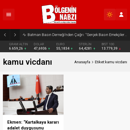
Batman Basın Derneği’nden Çağrı: “Gerçek Basın Emekçileri Desteklenmeli”
GRAM ALTIN
DOLAR
EURO
STERLİN
BIST 100
6.659,26
47,6936
55,1834
64,4281
13.779,39
kamu vicdanı
Anasayfa
Etiket:kamu vicdanı
Ekmen: “Kartalkaya kararı
adalet duygusunu