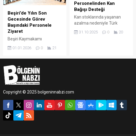
Personelinden Kan
Bağışı Desteği
Beşiri’de Yılın Son
Kan stoklarında yaşanan
Gecesinde Görev
azalma nedeniyle Türk
Başındaki Personele
Kızılay tarafından ülke
Ziyaret
31.10.2025
0
20
genelinde başlatılan
Beşiri Kaymakamı
“Birbirimize Candan
Muhammed Yılmaz, yılın
Bağlıyız” kan bağışı
01.01.2026
0
21
son gecesinde görevleri
kampanyasına, Batman
başında bulunan kolluk
Valiliği öncülüğünde kent
kuvvetleri, sağlık çalışanları
genelinde destek verildi.
ve İlçe Özel İdare
personelini ziyaret ederek
yeni yıl öncesinde moral
verdi.
Copyright © 2025 bolgeninnabzi.com