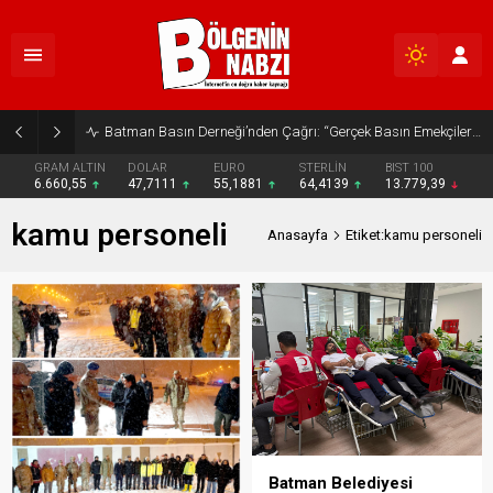
Batman Basın Derneği’nden Çağrı: “Gerçek Basın Emekçileri Desteklenmeli”
GRAM ALTIN
DOLAR
EURO
STERLİN
BIST 100
6.660,55
47,7111
55,1881
64,4139
13.779,39
kamu personeli
Anasayfa
Etiket:kamu personeli
Batman Belediyesi