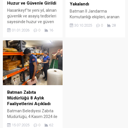
Huzur ve Güvenle Girildi
Yakalandı
Hasankeyf’te yeni yıl, alınan
Batman İl Jandarma
güvenlik ve asayiş tedbirleri
Komutanlığı ekipleri, aranan
sayesinde huzur ve güven
şahıslara yönelik yürüttüğü
30.10.2025
0
28
ortamı içerisinde karşılandı.
çalışmalar kapsamında
01.01.2026
0
16
Hasankeyf Kaymakamı
önemli bir operasyon
Mehmet Ali İmrak, yeni yıl
gerçekleştirdi.
dolayısıyla ilçede görev
başında bulunan jandarma
personelini sahada ziyaret
etti.
Batman Zabıta
Müdürlüğü 8 Aylık
Faaliyetlerini Açıkladı
Batman Belediyesi Zabıta
Müdürlüğü, 4 Kasım 2024 ile
14 Temmuz 2025 tarihleri
15.07.2025
0
62
arasında yaptığı çalışmaların