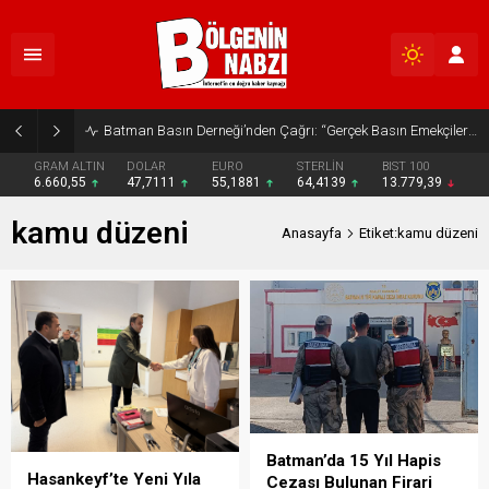
Batman Basın Derneği’nden Çağrı: “Gerçek Basın Emekçileri Desteklenmeli”
GRAM ALTIN
DOLAR
EURO
STERLİN
BIST 100
6.660,55
47,7111
55,1881
64,4139
13.779,39
kamu düzeni
Anasayfa
Etiket:kamu düzeni
Batman’da 15 Yıl Hapis
Hasankeyf’te Yeni Yıla
Cezası Bulunan Firari