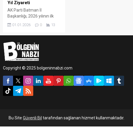
Yıl Ziyareti
AK Parti Batman İl
Başkanlığı, 2026 yılının ilk
günlerinde vatandaşların
01.01.2026
0
13
huzuru, güvenliği ve sağlığı
için gece gündüz görev
yapan güvenlik personeli ile
sağlık çalışanlarını ziyaret
etti.
Copyright © 2025 bolgeninnabzi.com
Bu Site
Güvenli Bil
tarafından sağlanan hizmet kullanmaktadır.