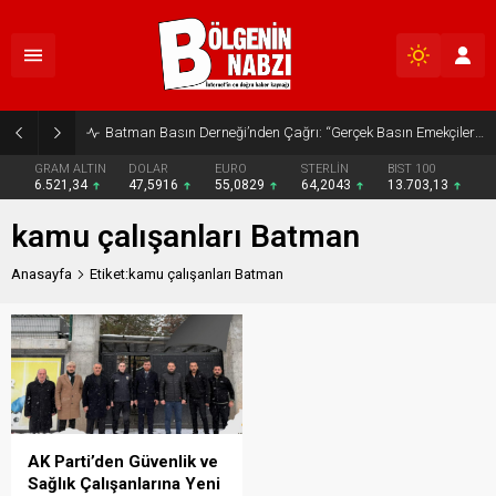
Batman Basın Derneği’nden Çağrı: “Gerçek Basın Emekçileri Desteklenmeli”
GRAM ALTIN
DOLAR
EURO
STERLİN
BIST 100
6.521,34
47,5916
55,0829
64,2043
13.703,13
kamu çalışanları Batman
Anasayfa
Etiket:kamu çalışanları Batman
AK Parti’den Güvenlik ve
Sağlık Çalışanlarına Yeni