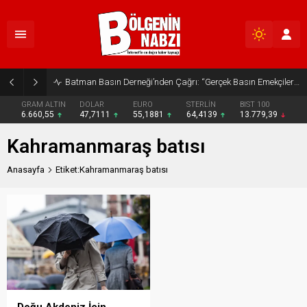
Batman Basın Derneği’nden Çağrı: “Gerçek Basın Emekçileri Desteklenmeli”
GRAM ALTIN
DOLAR
EURO
STERLİN
BIST 100
6.660,55
47,7111
55,1881
64,4139
13.779,39
Kahramanmaraş batısı
Anasayfa
Etiket:Kahramanmaraş batısı