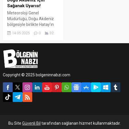
Doğu Akdeniz İçin
Sağanak Uyarısı!
Meteoroloji Genel
Müdürlüğü, Doğu Akdeniz
bölgesiyle birlikte Hatay’ın
kuzey kesimlerinde kuvvetli
14.05.2025
0
32
sağanak yağış beklendiğini
duyurdu.
Copyright © 2025 bolgeninnabzi.com
Bu Site
Güvenli Bil
tarafından sağlanan hizmet kullanmaktadır.