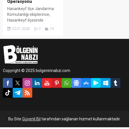
Operasyonu
Hasankeyf İlçe Jandarma
Komutanlığı ekiplerince,
Hasankeyf ilçesinde
bulunan uygulama
22.01.2026
0
19
noktasında gerçekleştirilen
denetimlerde 43 farklı araç
durduruldu.
Copyright © 2025 bolgeninnabzi.com
Bu Site
Güvenli Bil
tarafından sağlanan hizmet kullanmaktadır.