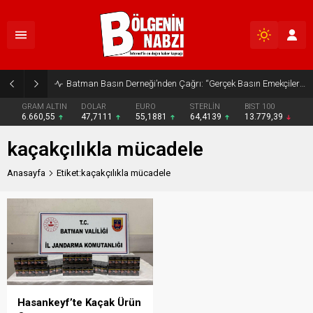
Batman Basın Derneği’nden Çağrı: “Gerçek Basın Emekçileri Desteklenmeli”
GRAM ALTIN
DOLAR
EURO
STERLİN
BIST 100
6.660,55
47,7111
55,1881
64,4139
13.779,39
kaçakçılıkla mücadele
Anasayfa
Etiket:kaçakçılıkla mücadele
Hasankeyf’te Kaçak Ürün