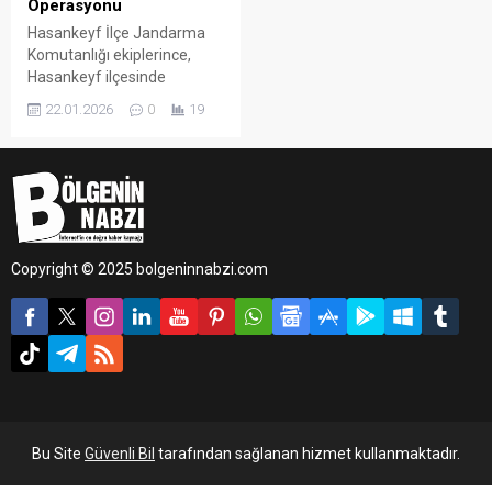
Operasyonu
Hasankeyf İlçe Jandarma
Komutanlığı ekiplerince,
Hasankeyf ilçesinde
bulunan uygulama
22.01.2026
0
19
noktasında gerçekleştirilen
denetimlerde 43 farklı araç
durduruldu.
Copyright © 2025 bolgeninnabzi.com
Bu Site
Güvenli Bil
tarafından sağlanan hizmet kullanmaktadır.