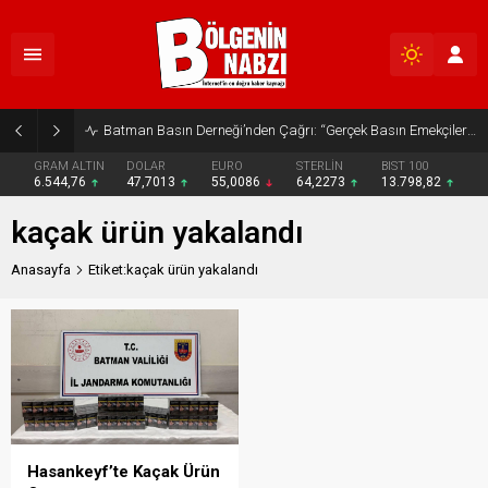
Batman Basın Derneği’nden Çağrı: “Gerçek Basın Emekçileri Desteklenmeli”
GRAM ALTIN
DOLAR
EURO
STERLİN
BIST 100
6.544,76
47,7013
55,0086
64,2273
13.798,82
kaçak ürün yakalandı
Anasayfa
Etiket:kaçak ürün yakalandı
Hasankeyf’te Kaçak Ürün