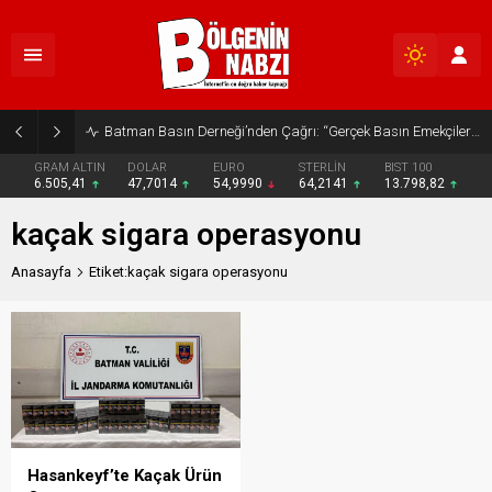
Batman Basın Derneği’nden Çağrı: “Gerçek Basın Emekçileri Desteklenmeli”
GRAM ALTIN
DOLAR
EURO
STERLİN
BIST 100
6.505,41
47,7014
54,9990
64,2141
13.798,82
kaçak sigara operasyonu
Anasayfa
Etiket:kaçak sigara operasyonu
Hasankeyf’te Kaçak Ürün