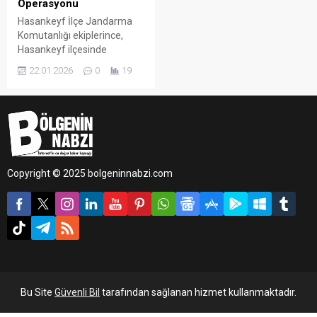
Operasyonu
Hasankeyf İlçe Jandarma
Komutanlığı ekiplerince,
Hasankeyf ilçesinde
bulunan uygulama
22.01.2026
0
19
noktasında gerçekleştirilen
denetimlerde 43 farklı araç
durduruldu.
Copyright © 2025 bolgeninnabzi.com
Bu Site
Güvenli Bil
tarafından sağlanan hizmet kullanmaktadır.