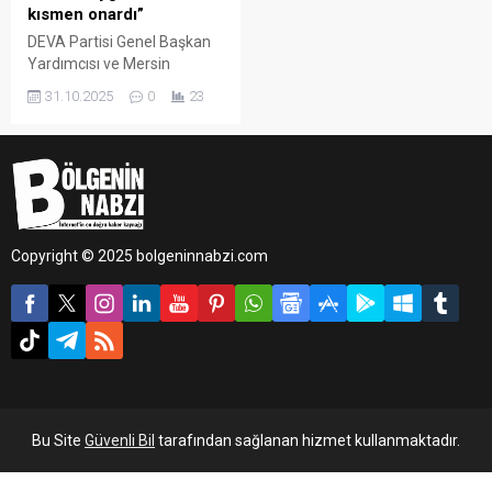
kısmen onardı”
DEVA Partisi Genel Başkan
Yardımcısı ve Mersin
Milletvekili Mehmet Emin
31.10.2025
0
23
Ekmen, Bolu Kartalkaya’da
yaşanan otel yangını
davasına ilişkin
değerlendirmede bulundu.
Ekmen, kararın önemli
olduğunu ancak hâlâ
sorumluluğu bulunan
Copyright © 2025 bolgeninnabzi.com
kişilerin yargılanması
gerektiğini vurguladı.
Bu Site
Güvenli Bil
tarafından sağlanan hizmet kullanmaktadır.