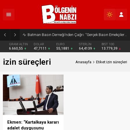
Batman Basın Derneği’nden Çağrı: “Gerçek Basın Emekçileri Desteklenmeli”
GRAM ALTIN
DOLAR
EURO
STERLİN
BIST 100
6.660,55
47,7111
55,1881
64,4139
13.779,39
izin süreçleri
Anasayfa
Etiket:izin süreçleri
Ekmen: “Kartalkaya kararı
adalet duygusunu