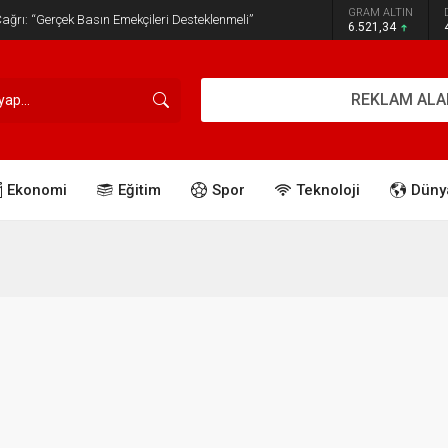
GRAM ALTIN
ğrı: “Gerçek Basın Emekçileri Desteklenmeli”
6.521,34
REKLAM ALA
Ekonomi
Eğitim
Spor
Teknoloji
Düny