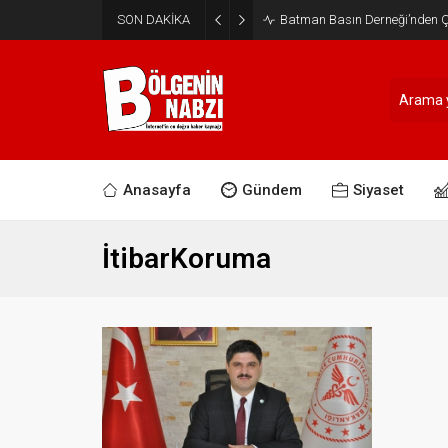
SON DAKİKA
Batman Basın Derneği’nden Ça
Anasayfa
Gündem
Siyaset
İtibarKoruma