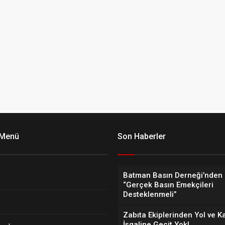
 Menü
Son Haberler
Batman Basın Derneği’nden 
“Gerçek Basın Emekçileri
Desteklenmeli”
Zabıta Ekiplerinden Yol ve K
İşgaline Geçit Yok!