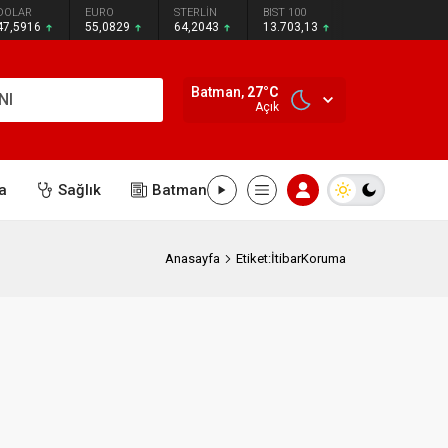
DOLAR
EURO
STERLİN
BIST 100
47,5916
55,0829
64,2043
13.703,13
Batman,
27
°C
NI
Açık
a
Sağlık
Batman
Anasayfa
Etiket:İtibarKoruma