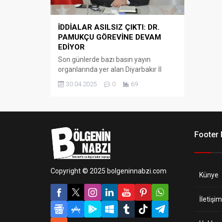
İDDİALAR ASILSIZ ÇIKTI: DR.
PAMUKÇU GÖREVİNE DEVAM
EDİYOR
Son günlerde bazı basın yayın
organlarında yer alan Diyarbakır İl
Sağlık Müdürü Dr. Hakan Pamukçu
30.04.2025
0
69
hakkındaki haberlerin gerçeği
yansıtmadığı ortaya çıktı.
Footer
Copyright © 2025 bolgeninnabzi.com
Künye
İletişim