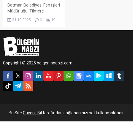
Batman Belediyesi Fen İşleri
Müdürlüğü, Tilmerç
Mahallesi sınırları içinde
31.10.2025
0
19
bulunan Yeni Kent
Mezarlığına ulaşımı
kolaylaştırmak amacıyla
Marangozlar Sitesi civarında
yeni yol açma çalışmalarını
sürdürüyor.
Copyright © 2025 bolgeninnabzi.com
Bu Site
Güvenli Bil
tarafından sağlanan hizmet kullanmaktadır.