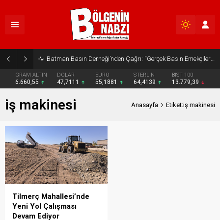
Batman Basın Derneği’nden Çağrı: “Gerçek Basın Emekçileri Desteklenmeli”
GRAM ALTIN
DOLAR
EURO
STERLİN
BIST 100
6.660,55
47,7111
55,1881
64,4139
13.779,39
iş makinesi
Anasayfa
Etiket:iş makinesi
Tilmerç Mahallesi’nde
Yeni Yol Çalışması
Devam Ediyor