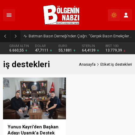
Batman Basın Derneği’nden Çağrı: “Gerçek Basın Emekçileri Desteklenmeli”
GRAM ALTIN
DOLAR
EURO
STERLİN
BIST 100
6.660,55
47,7111
55,1881
64,4139
13.779,39
iş destekleri
Anasayfa
Etiket:iş destekleri
Yunus Kayri’den Başkan
Adayı Uyanık’a Destek