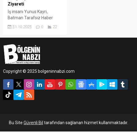
Ziyareti
İş insanı Yunus Kayri,
Batman Tarafsız Haber
Gazetesi’ni ziyaret ederek
31.10.2025
0
22
gazetenin İmtiyaz Sahibi ve
Batman Esnaf ve
Sanatkârlar Odası Başkan
Adayı Cebrail Uyanık ile bir
araya geldi.
Copyright © 2025 bolgeninnabzi.com
Bu Site
Güvenli Bil
tarafından sağlanan hizmet kullanmaktadır.