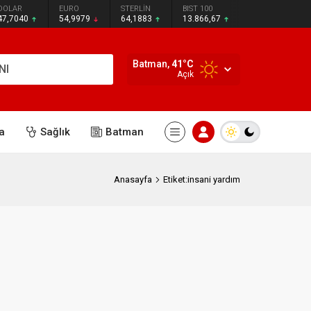
DOLAR
EURO
STERLİN
BIST 100
47,7040
54,9979
64,1883
13.866,67
Batman,
41
°C
NI
Açık
a
Sağlık
Batman
Anasayfa
Etiket:insani yardım