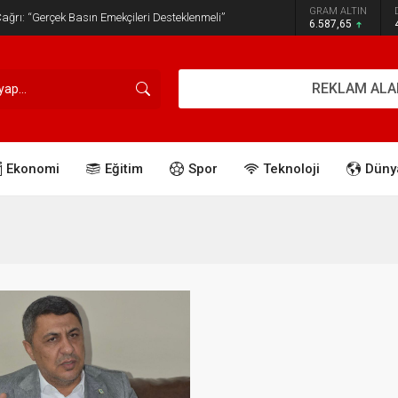
GRAM ALTIN
ğrı: “Gerçek Basın Emekçileri Desteklenmeli”
6.587,65
REKLAM ALA
Ekonomi
Eğitim
Spor
Teknoloji
Düny