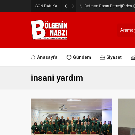
SON DAKİKA
Batman Basın Derneği’nden Ça
Anasayfa
Gündem
Siyaset
insani yardım