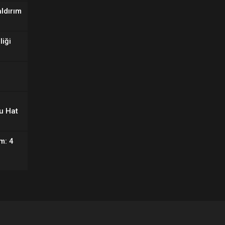
aldırım
liği
u Hat
m: 4