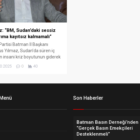
z: “BM, Sudan’daki sessiz
rıma kayıtsız kalmamalı”
artisi Batman İl Başkanı
 Yılmaz, Sudan’da süren iç
n insani kriz boyutunun giderek
tığını belirterek, Birleşmiş
0.2025
0
40
ler (BM) ve uluslararası toplumu
arekete geçmeye çağırdı.
 Menü
Son Haberler
Batman Basın Derneği’nden 
“Gerçek Basın Emekçileri
Desteklenmeli”