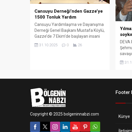
Cansuyu Derneği’nden Gazze’ye
1500 Tonluk Yardım
Cansuyu Yardımlaşma ve Dayanışma
Yılma
Derneği Genel Başkanı Mustafa Köylü,
soykı
Gazze’de 7 Ekim’de başlayan insani
DEVA P
krizin ardından derneğin yardım
31.10.2025
0
26
Şehmus
çalışmalarının aralıksız sürdüğünü
savaşı
açıkladı.
ağırlaş
31.1
Millet
acil h
Footer
Copyright © 2025 bolgeninnabzi.com
Künye
İletişim