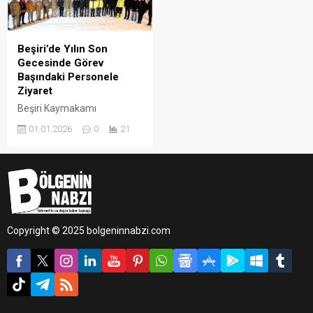
Beşiri’de Yılın Son
Gecesinde Görev
Başındaki Personele
Ziyaret
Beşiri Kaymakamı
Muhammed Yılmaz, yılın
01.01.2026
0
21
son gecesinde görevleri
başında bulunan kolluk
kuvvetleri, sağlık çalışanları
ve İlçe Özel İdare
personelini ziyaret ederek
yeni yıl öncesinde moral
verdi.
Copyright © 2025 bolgeninnabzi.com