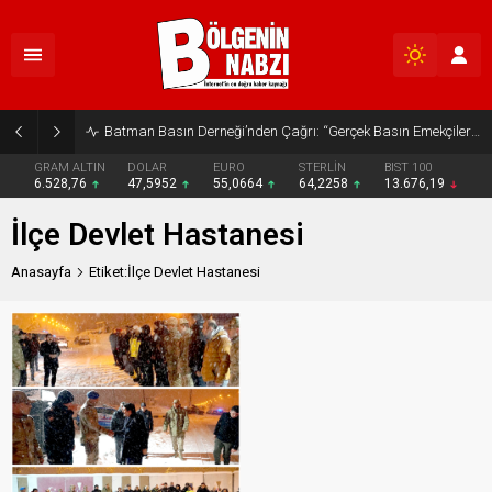
Batman Basın Derneği’nden Çağrı: “Gerçek Basın Emekçileri Desteklenmeli”
GRAM ALTIN
DOLAR
EURO
STERLİN
BIST 100
6.528,76
47,5952
55,0664
64,2258
13.676,19
İlçe Devlet Hastanesi
Anasayfa
Etiket:İlçe Devlet Hastanesi