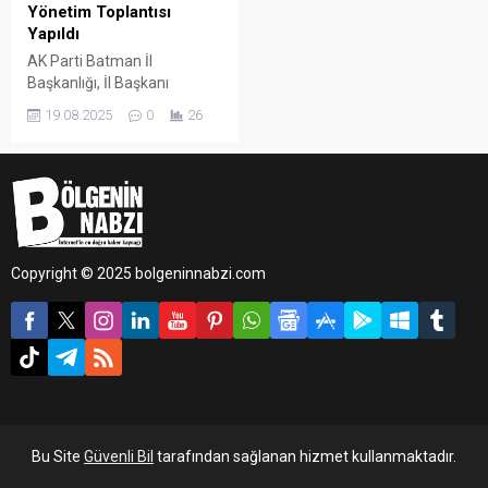
Yönetim Toplantısı
Yapıldı
AK Parti Batman İl
Başkanlığı, İl Başkanı
Hüseyin Şansi başkanlığında
19.08.2025
0
26
il yürütme ve yönetim kurulu
toplantısını gerçekleştirdi.
Copyright © 2025 bolgeninnabzi.com
Bu Site
Güvenli Bil
tarafından sağlanan hizmet kullanmaktadır.