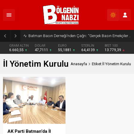
Batman Basın Derneği’nden Çağrı: “Gerçek Basın Emekçileri Desteklenmeli”
GRAM ALTIN
DOLAR
EURO
STERLİN
BIST 100
6.660,55
47,7111
55,1881
64,4139
13.779,39
İl Yönetim Kurulu
Anasayfa
Etiket:İl Yönetim Kurulu
AK Parti Batman’da İl