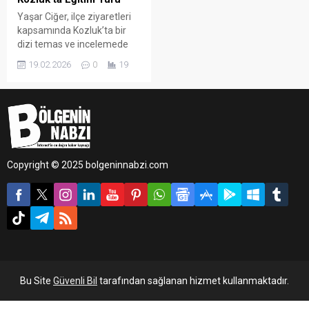
Yaşar Ciğer, ilçe ziyaretleri
kapsamında Kozluk’ta bir
dizi temas ve incelemede
bulundu. Eğitim müfettişleri,
19.02.2026
0
19
ilçe milli eğitim müdürleri ve
şube müdürlerinden oluşan
heyetle gerçekleştirilen
programda, ilçedeki eğitim
faaliyetleri yerinde
değerlendirildi.
Copyright © 2025 bolgeninnabzi.com
Bu Site
Güvenli Bil
tarafından sağlanan hizmet kullanmaktadır.