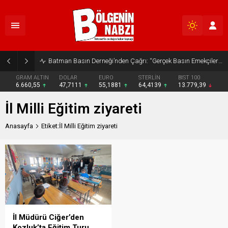
Batman Basın Derneği’nden Çağrı: “Gerçek Basın Emekçileri Desteklenmeli”
GRAM ALTIN
DOLAR
EURO
STERLİN
BIST 100
6.660,55
47,7111
55,1881
64,4139
13.779,39
İl Milli Eğitim ziyareti
Anasayfa
Etiket:İl Milli Eğitim ziyareti
İl Müdürü Ciğer’den
Kozluk’ta Eğitim Turu