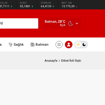
DOLAR
EURO
STERLİN
BIST 100
47,7111
55,1881
64,4139
13.779,39
Batman,
28
°C
NI
Açık
a
Sağlık
Batman
Anasayfa
Etiket:İkili İlişki