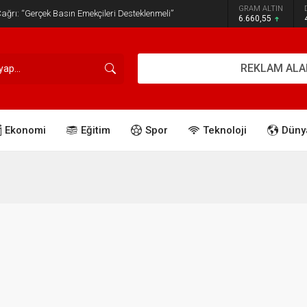
GRAM ALTIN
ğrı: “Gerçek Basın Emekçileri Desteklenmeli”
6.660,55
REKLAM ALA
Ekonomi
Eğitim
Spor
Teknoloji
Düny