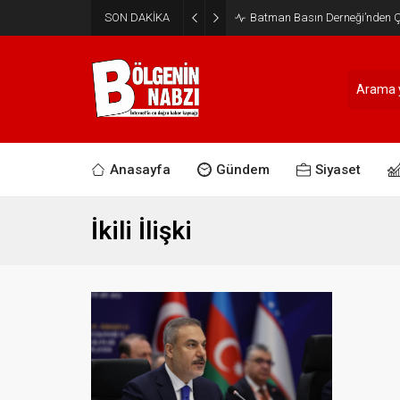
SON DAKİKA
Batman Basın Derneği’nden Ça
Anasayfa
Gündem
Siyaset
İkili İlişki