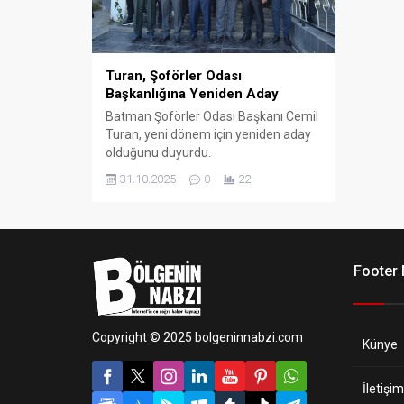
Turan, Şoförler Odası
Başkanlığına Yeniden Aday
Batman Şoförler Odası Başkanı Cemil
Turan, yeni dönem için yeniden aday
olduğunu duyurdu.
31.10.2025
0
22
Footer
Copyright © 2025 bolgeninnabzi.com
Künye
İletişim