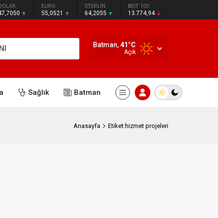
DOLAR
EURO
STERLİN
BIST 100
47,7050
55,0521
64,2055
13.774,94
Batman,
41
°C
NI
Açık
a
Sağlık
Batman
Anasayfa
Etiket:hizmet projeleri