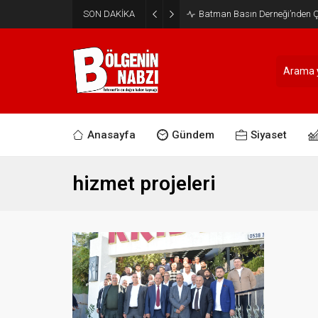
SON DAKİKA
Batman Basın Derneği’nden Ça
Anasayfa
Gündem
Siyaset
hizmet projeleri