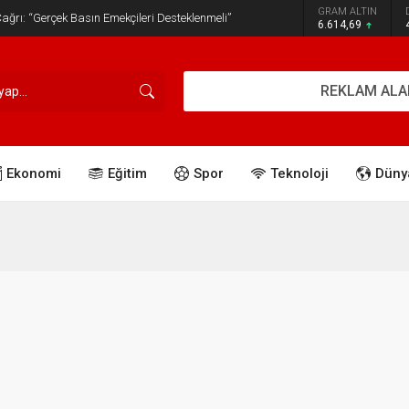
GRAM ALTIN
ğrı: “Gerçek Basın Emekçileri Desteklenmeli”
6.614,69
REKLAM ALA
Ekonomi
Eğitim
Spor
Teknoloji
Düny