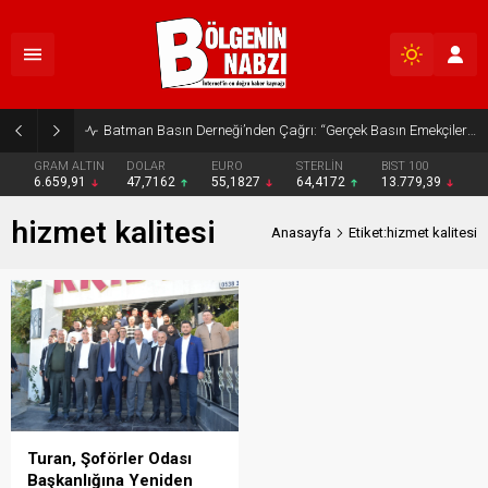
Batman Basın Derneği’nden Çağrı: “Gerçek Basın Emekçileri Desteklenmeli”
GRAM ALTIN
DOLAR
EURO
STERLİN
BIST 100
6.659,91
47,7162
55,1827
64,4172
13.779,39
hizmet kalitesi
Anasayfa
Etiket:hizmet kalitesi
Turan, Şoförler Odası
Başkanlığına Yeniden