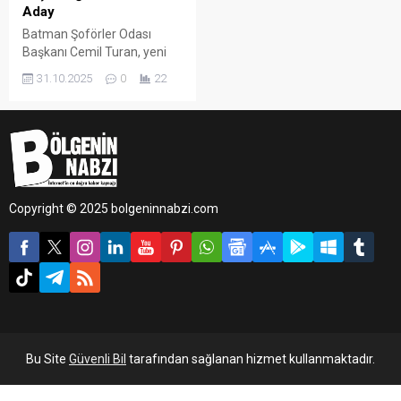
Aday
Batman Şoförler Odası
Başkanı Cemil Turan, yeni
dönem için yeniden aday
31.10.2025
0
22
olduğunu duyurdu.
Copyright © 2025 bolgeninnabzi.com
Bu Site
Güvenli Bil
tarafından sağlanan hizmet kullanmaktadır.