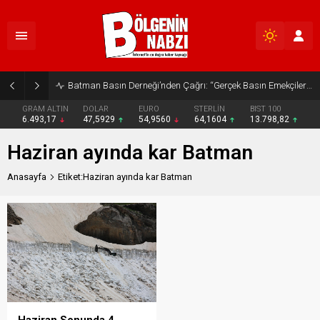
Batman Basın Derneği’nden Çağrı: “Gerçek Basın Emekçileri Desteklenmeli”
GRAM ALTIN
DOLAR
EURO
STERLİN
BIST 100
6.493,17
47,5929
54,9560
64,1604
13.798,82
Haziran ayında kar Batman
Anasayfa
Etiket:Haziran ayında kar Batman