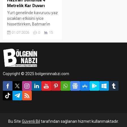
Haziran Sonunda 4
Metrelik Kar Duvarı
Yurt genelinde kavurucu yaz
sıcakları etkisini iyice
hissettirirken, Batman’ın
Sason ilçesinde adeta kıştan
01.07.2026
0
15
kalma günler yaşanıyor.
Güneydoğu Anadolu
Bölgesi’nin en yüksek
noktalarından biri olan 2 bin
973 rakımlı Mereto Dağı’nda,
Haziran ayı sonuna
gelinmesine rağmen karla
Copyright © 2025 bolgeninnabzi.com
mücadele çalışmaları tüm
hızıyla sürüyor.
Bu Site
Güvenli Bil
tarafından sağlanan hizmet kullanmaktadır.