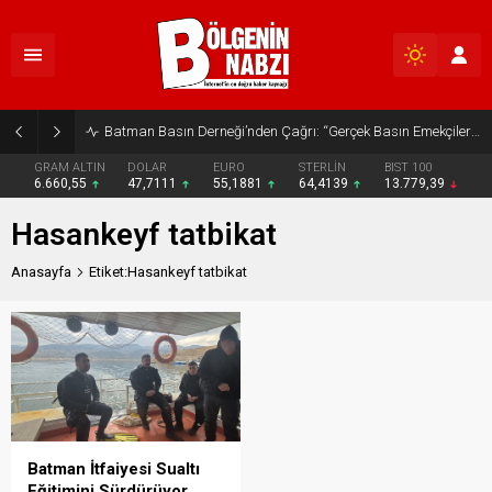
Batman Basın Derneği’nden Çağrı: “Gerçek Basın Emekçileri Desteklenmeli”
GRAM ALTIN
DOLAR
EURO
STERLİN
BIST 100
6.660,55
47,7111
55,1881
64,4139
13.779,39
Hasankeyf tatbikat
Anasayfa
Etiket:Hasankeyf tatbikat
Batman İtfaiyesi Sualtı
Eğitimini Sürdürüyor