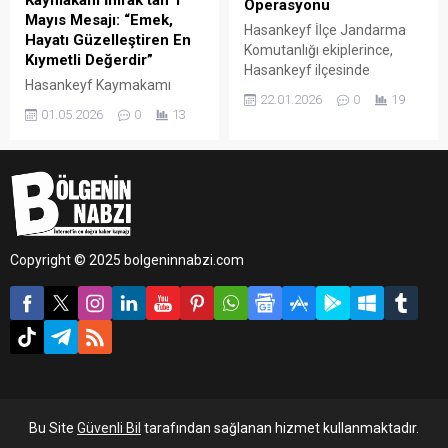
Kaymakam İmrak’tan 1
Operasyonu
Mayıs Mesajı: “Emek,
Hasankeyf İlçe Jandarma
Hayatı Güzelleştiren En
Komutanlığı ekiplerince,
Kıymetli Değerdir”
Hasankeyf ilçesinde
Hasankeyf Kaymakamı
bulunan uygulama
22.01.2026
0
19
Mehmet Ali İmrak, 1 Mayıs
noktasında gerçekleştirilen
01.05.2026
0
13
Emek ve Dayanışma Günü
denetimlerde 43 farklı araç
dolayısıyla yayınladığı
durduruldu.
mesajda, alın terinin ve
üretimin toplumun en büyük
gücü olduğunu vurguladı.
Copyright © 2025 bolgeninnabzi.com
Bu Site
Güvenli Bil
tarafından sağlanan hizmet kullanmaktadır.