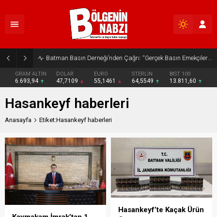
Batman Basın Derneği’nden Çağrı: “Gerçek Basın Emekçileri Desteklenmeli”
GRAM ALTIN
DOLAR
EURO
STERLİN
BIST 100
6.693,94
47,7109
55,1461
64,5549
13.811,60
Hasankeyf haberleri
Anasayfa
Etiket:Hasankeyf haberleri
Hasankeyf’te Kaçak Ürün