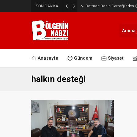
SON DAKİKA
Batman Basın Derneği’nden Ça
Anasayfa
Gündem
Siyaset
halkın desteği