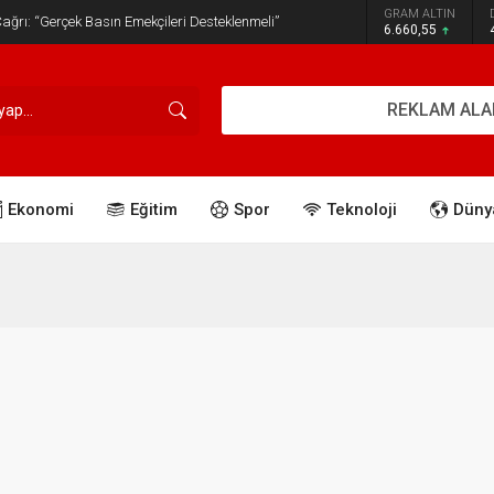
GRAM ALTIN
ğrı: “Gerçek Basın Emekçileri Desteklenmeli”
6.660,55
REKLAM ALA
Ekonomi
Eğitim
Spor
Teknoloji
Düny