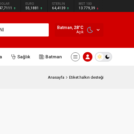
DOLAR
EURO
STERLİN
BIST 100
47,7111
55,1881
64,4139
13.779,39
Batman,
28
°C
NI
Açık
a
Sağlık
Batman
Anasayfa
Etiket:halkın desteği