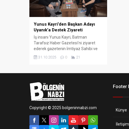
Yunus Kayri’den Başkan Adayı
Uyanık’a Destek Ziyareti
İş insanı Yunus Kayri, Batman
Tarafsız Haber Gazetesi’ni ziyaret
ederek gazetenin İmtiyaz Sahibi ve
Batman Esnaf ve Sanatkârlar Odası
31.10.2025
0
21
Başkan Adayı Cebrail Uyanık ile bir
araya geldi.
Footer
Copyright © 2025 bolgeninnabzi.com
Künye
İletişim