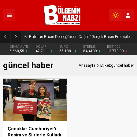
Batman Basın Derneği’nden Çağrı: “Gerçek Basın Emekçileri Desteklenmeli”
GRAM ALTIN
DOLAR
EURO
STERLİN
BIST 100
6.660,55
47,7111
55,1881
64,4139
13.779,39
güncel haber
Anasayfa
Etiket:güncel haber
Çocuklar Cumhuriyet’i
Resim ve Şiirlerle Kutladı