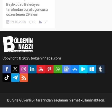
Beylikdüzü Belediyesi
tarafından bu yıl üçüncüsü
düzenlenen 29 Ekim
Cumhuriyet Bayramı Resim
29.10.2025
0
17
ve Şiir Yarışması’nda
dereceye giren öğrenciler
ödüllerini aldı.
Copyright © 2025 bolgeninnabzi.com
Bu Site
Güvenli Bil
tarafından sağlanan hizmet kullanmaktadır.