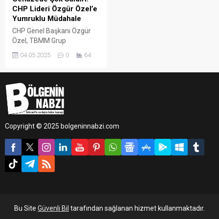
CHP Lideri Özgür Özel’e
Yumruklu Müdahale
CHP Genel Başkanı Özgür
Özel, TBMM Grup
Başkanvekili ve DEM Parti
04.05.2025
0
64
milletvekili Sırrı Süreyya
Önder için düzenlenen
cenaze töreni sonrası fiziki
saldırıya uğradı. Atatürk
Kültür Merkezi’ndeki törenin
ardından gerçekleşen saldırı
sonrası saldırgan S.T.
Copyright © 2025 bolgeninnabzi.com
gözaltına alındı.
Bu Site
Güvenli Bil
tarafından sağlanan hizmet kullanmaktadır.