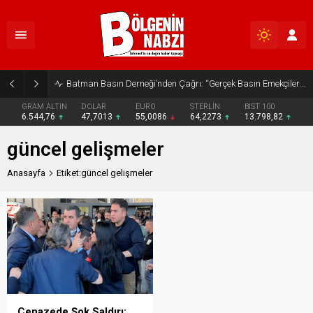
Batman Basın Derneği’nden Çağrı: “Gerçek Basın Emekçileri Desteklenmeli”
GRAM ALTIN
DOLAR
EURO
STERLİN
BIST 100
6.544,76
47,7013
55,0086
64,2273
13.798,82
güncel gelişmeler
Anasayfa
Etiket:güncel gelişmeler
Cenazede Şok Saldırı: