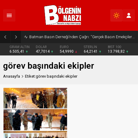
Batman Basın Derneği’nden Çağrı: “Gerçek Basın Emekçileri Desteklenmeli”
GRAM ALTIN
DOLAR
EURO
STERLİN
BIST 100
6.505,41
47,7014
54,9990
64,2141
13.798,82
görev başındaki ekipler
Anasayfa
Etiket:görev başındaki ekipler