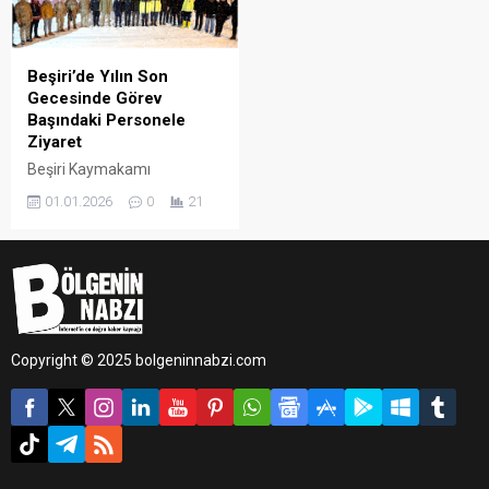
Beşiri’de Yılın Son
Gecesinde Görev
Başındaki Personele
Ziyaret
Beşiri Kaymakamı
Muhammed Yılmaz, yılın
01.01.2026
0
21
son gecesinde görevleri
başında bulunan kolluk
kuvvetleri, sağlık çalışanları
ve İlçe Özel İdare
personelini ziyaret ederek
yeni yıl öncesinde moral
verdi.
Copyright © 2025 bolgeninnabzi.com