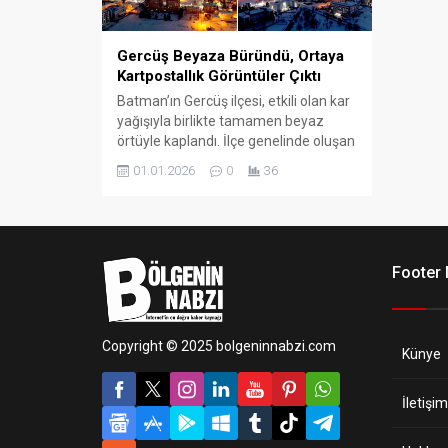
Gercüş Beyaza Büründü, Ortaya
Kartpostallık Görüntüler Çıktı
Batman’ın Gercüş ilçesi, etkili olan kar
yağışıyla birlikte tamamen beyaz
örtüyle kaplandı. İlçe genelinde oluşan
kış manzaraları, kartpostalı andıran
01.01.2026
0
36
görüntüler oluşturdu.
Footer
Copyright © 2025 bolgeninnabzi.com
Künye
İletişim