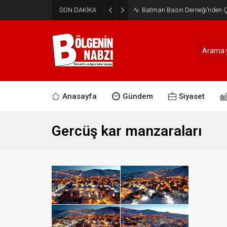
SON DAKİKA
Batman Basın Derneği’nden Ça
Anasayfa
Gündem
Siyaset
Gercüş kar manzaraları