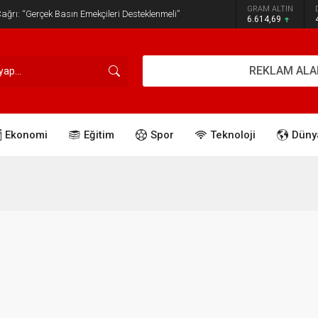
GRAM ALTIN
ğrı: “Gerçek Basın Emekçileri Desteklenmeli”
6.614,69
REKLAM ALA
Ekonomi
Eğitim
Spor
Teknoloji
Düny