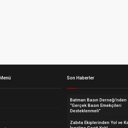
 Menü
Son Haberler
Batman Basın Derneği’nden 
“Gerçek Basın Emekçileri
Desteklenmeli”
Zabıta Ekiplerinden Yol ve K
İşgaline Geçit Yok!