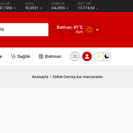
DOLAR
EURO
STERLİN
BIST 100
47,7050
55,0521
64,2055
13.774,94
Batman,
41
°C
NI
Açık
a
Sağlık
Batman
Anasayfa
Etiket:Gercüş kar manzaraları