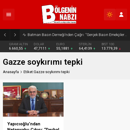
Batman Basın Derneği’nden Çağrı: “Gerçek Basın Emekçileri Desteklenmeli”
GRAM ALTIN
DOLAR
EURO
STERLİN
BIST 100
6.660,55
47,7111
55,1881
64,4139
13.779,39
Gazze soykırımı tepki
Anasayfa
Etiket:Gazze soykırımı tepki
Yapıcıoğlu’ndan
Netanyahu Çıkışı: “Derhal