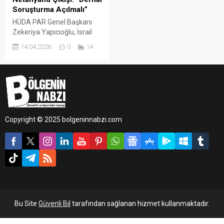
Soruşturma Açılmalı”
HÜDA PAR Genel Başkanı
Zekeriya Yapıcıoğlu, İsrail
Başbakanı Netanyahu’nun
14.04.2026
0
14
açıklamalarına sert tepki
göstererek, soykırım
suçlamasıyla hakkında
acilen yakalama kararı
çıkarılması çağrısında
bulundu.
Copyright © 2025 bolgeninnabzi.com
Bu Site
Güvenli Bil
tarafından sağlanan hizmet kullanmaktadır.