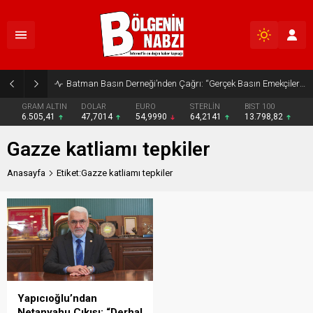
Batman Basın Derneği’nden Çağrı: “Gerçek Basın Emekçileri Desteklenmeli”
GRAM ALTIN
DOLAR
EURO
STERLİN
BIST 100
6.505,41
47,7014
54,9990
64,2141
13.798,82
Gazze katliamı tepkiler
Anasayfa
Etiket:Gazze katliamı tepkiler
Yapıcıoğlu’ndan
Netanyahu Çıkışı: “Derhal