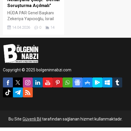
Soruşturma Açılmalı”
HÜDA PAR Genel Başkanı
Zekeriya Yapıcıoğlu, İsrail
Başbakanı Netanyahu’nun
14.04.2026
0
14
açıklamalarına sert tepki
göstererek, soykırım
suçlamasıyla hakkında
acilen yakalama kararı
çıkarılması çağrısında
bulundu.
Copyright © 2025 bolgeninnabzi.com
Bu Site
Güvenli Bil
tarafından sağlanan hizmet kullanmaktadır.