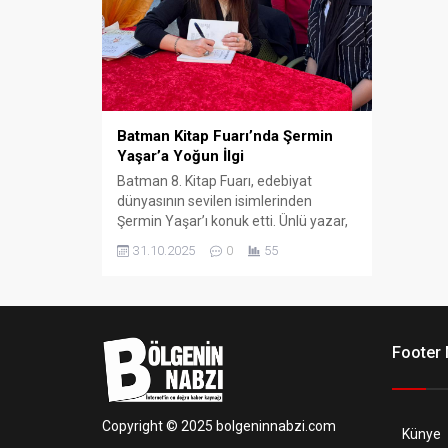
Batman Kitap Fuarı’nda Şermin
Yaşar’a Yoğun İlgi
Batman 8. Kitap Fuarı, edebiyat
dünyasının sevilen isimlerinden
Şermin Yaşar’ı konuk etti. Ünlü yazar,
fuar alanında okurlarıyla buluşarak
31.10.2025
0
55
kitaplarını tek tek imzaladı.
Footer
Copyright © 2025 bolgeninnabzi.com
Künye