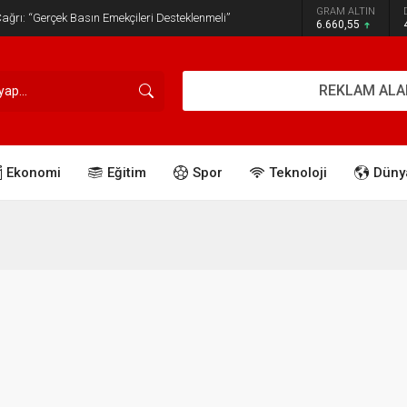
GRAM ALTIN
ğrı: “Gerçek Basın Emekçileri Desteklenmeli”
6.660,55
REKLAM ALA
Ekonomi
Eğitim
Spor
Teknoloji
Düny