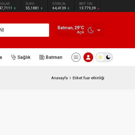
DOLAR
EURO
STERLİN
BIST 100
47,7111
55,1881
64,4139
13.779,39
Batman,
29
°C
NI
Açık
a
Sağlık
Batman
Anasayfa
Etiket:fuar etkinliği