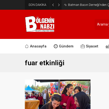
SON DAKİKA
Batman Basın Derneği’nden Ça
Anasayfa
Gündem
Siyaset
fuar etkinliği