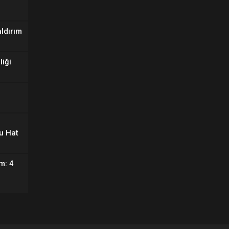
aldırım
liği
u Hat
m: 4