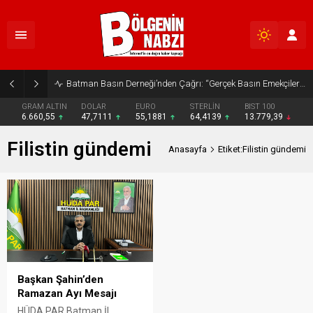
Batman Basın Derneği’nden Çağrı: “Gerçek Basın Emekçileri Desteklenmeli”
GRAM ALTIN
DOLAR
EURO
STERLİN
BIST 100
6.660,55
47,7111
55,1881
64,4139
13.779,39
Filistin gündemi
Anasayfa
Etiket:Filistin gündemi
Başkan Şahin’den
Ramazan Ayı Mesajı
HÜDA PAR Batman İl