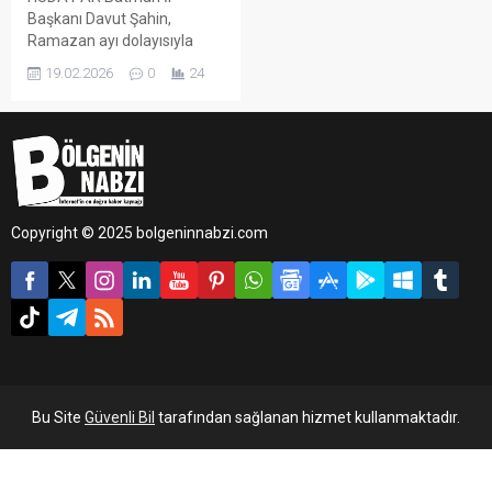
Başkanı Davut Şahin,
Ramazan ayı dolayısıyla
yayımladığı mesajda,
19.02.2026
0
24
Perşembe günü mübarek
aya kavuşmanın heyecan ve
huzurunu yaşadıklarını ifade
etti.
Copyright © 2025 bolgeninnabzi.com
Bu Site
Güvenli Bil
tarafından sağlanan hizmet kullanmaktadır.