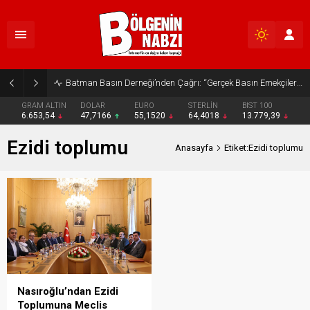
Batman Basın Derneği’nden Çağrı: “Gerçek Basın Emekçileri Desteklenmeli”
GRAM ALTIN
DOLAR
EURO
STERLİN
BIST 100
6.653,54
47,7166
55,1520
64,4018
13.779,39
Ezidi toplumu
Anasayfa
Etiket:Ezidi toplumu
Nasıroğlu’ndan Ezidi
Toplumuna Meclis