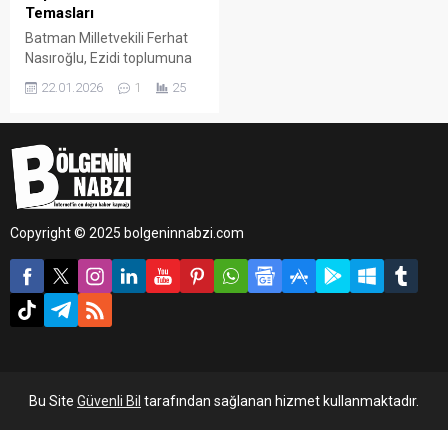
Temasları
Batman Milletvekili Ferhat
Nasıroğlu, Ezidi toplumuna
yönelik yürütülmesi
22.01.2026
1
25
planlanan çalışmalara
öncülük ederek Avrupa’dan
gelen Ezidi vatandaşlarla
birlikte Türkiye Büyük Millet
Meclisi’nde bir dizi görüşme
gerçekleştirdi.
Copyright © 2025 bolgeninnabzi.com
Bu Site
Güvenli Bil
tarafından sağlanan hizmet kullanmaktadır.