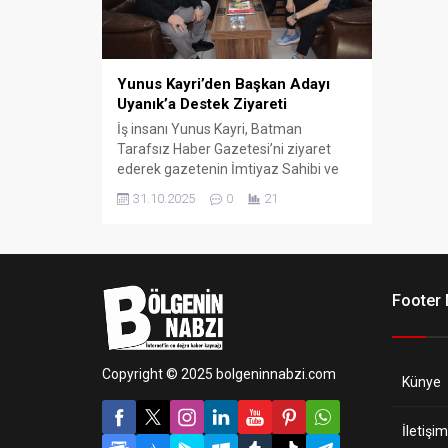
Yunus Kayri’den Başkan Adayı
Uyanık’a Destek Ziyareti
İş insanı Yunus Kayri, Batman
Tarafsız Haber Gazetesi’ni ziyaret
ederek gazetenin İmtiyaz Sahibi ve
Batman Esnaf ve Sanatkârlar Odası
31.10.2025
0
21
Başkan Adayı Cebrail Uyanık ile bir
araya geldi.
Footer
Copyright © 2025 bolgeninnabzi.com
Künye
İletişim