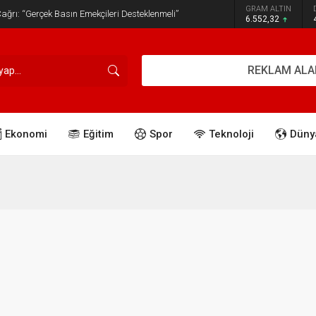
GRAM ALTIN
ğrı: “Gerçek Basın Emekçileri Desteklenmeli”
6.552,32
REKLAM ALA
Ekonomi
Eğitim
Spor
Teknoloji
Düny