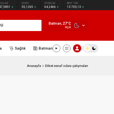
DOLAR
EURO
STERLİN
BIST 100
47,5851
55,1265
64,2466
13.703,13
Batman,
27
°C
NI
Açık
a
Sağlık
Batman
Anasayfa
Etiket:esnaf odası çalışmaları