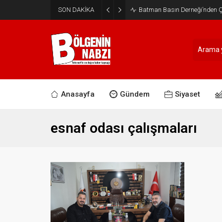
SON DAKİKA
Batman Basın Derneği’nden Ça
Anasayfa
Gündem
Siyaset
esnaf odası çalışmaları