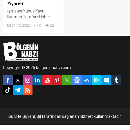
Ziyareti
İş insanı Yunus Kayri,
Batman Tarafsız Haber
Gazetesi’ni ziyaret ederek
31.10.2025
0
22
gazetenin İmtiyaz Sahibi ve
Batman Esnaf ve
Sanatkârlar Odası Başkan
Adayı Cebrail Uyanık ile bir
araya geldi.
Copyright © 2025 bolgeninnabzi.com
Bu Site
Güvenli Bil
tarafından sağlanan hizmet kullanmaktadır.