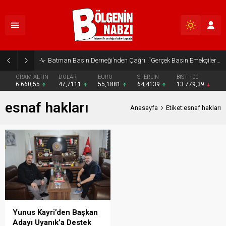
Batman Basın Derneği’nden Çağrı: “Gerçek Basın Emekçileri Desteklenmeli”
GRAM ALTIN
DOLAR
EURO
STERLİN
BIST 100
6.660,55
47,7111
55,1881
64,4139
13.779,39
esnaf hakları
Anasayfa
Etiket:esnaf hakları
Yunus Kayri’den Başkan
Adayı Uyanık’a Destek