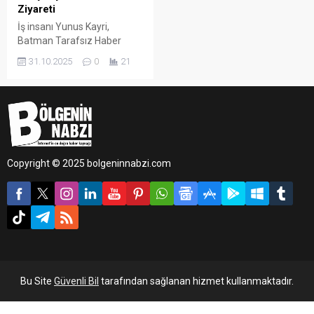
Ziyareti
İş insanı Yunus Kayri,
Batman Tarafsız Haber
Gazetesi’ni ziyaret ederek
31.10.2025
0
21
gazetenin İmtiyaz Sahibi ve
Batman Esnaf ve
Sanatkârlar Odası Başkan
Adayı Cebrail Uyanık ile bir
araya geldi.
Copyright © 2025 bolgeninnabzi.com
Bu Site
Güvenli Bil
tarafından sağlanan hizmet kullanmaktadır.