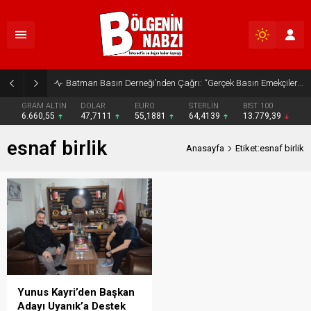
Batman Basın Derneği’nden Çağrı: “Gerçek Basın Emekçileri Desteklenmeli”
GRAM ALTIN
DOLAR
EURO
STERLİN
BIST 100
6.660,55
47,7111
55,1881
64,4139
13.779,39
esnaf birlik
Anasayfa
Etiket:esnaf birlik
Yunus Kayri’den Başkan
Adayı Uyanık’a Destek