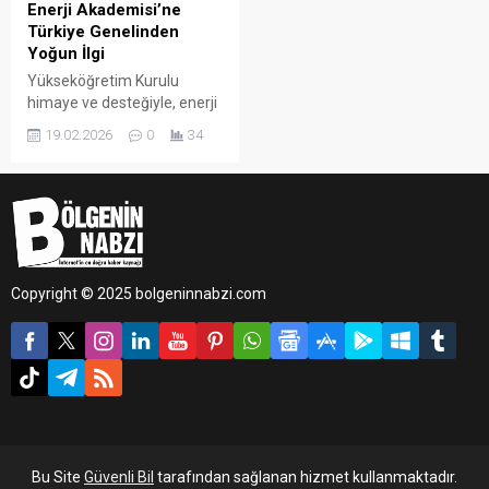
Enerji Akademisi’ne
Türkiye Genelinden
Yoğun İlgi
Yükseköğretim Kurulu
himaye ve desteğiyle, enerji
alanında ihtisas üniversitesi
19.02.2026
0
34
olarak belirlenen Batman
Üniversitesi
koordinasyonunda
yürütülen Enerji Akademisi
Eğitim Programı, Türkiye
genelinde büyük ilgi gördü.
Programa ülke çapında
Copyright © 2025 bolgeninnabzi.com
toplam 10 bin 600 başvuru
yapıldı.
Bu Site
Güvenli Bil
tarafından sağlanan hizmet kullanmaktadır.