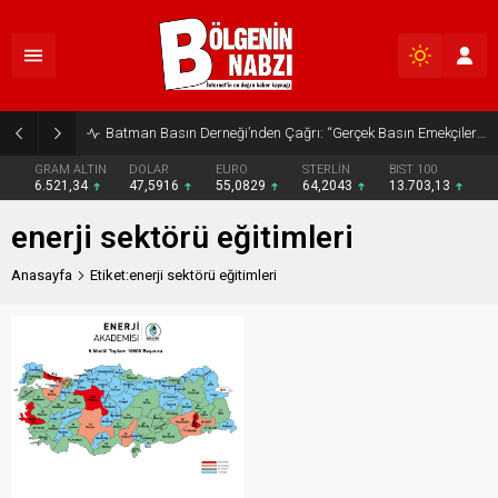
Batman Basın Derneği’nden Çağrı: “Gerçek Basın Emekçileri Desteklenmeli”
GRAM ALTIN
DOLAR
EURO
STERLİN
BIST 100
6.521,34
47,5916
55,0829
64,2043
13.703,13
enerji sektörü eğitimleri
Anasayfa
Etiket:enerji sektörü eğitimleri