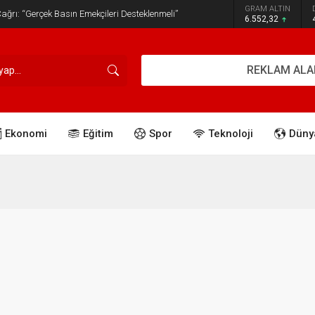
GRAM ALTIN
ğrı: “Gerçek Basın Emekçileri Desteklenmeli”
6.552,32
REKLAM ALA
Ekonomi
Eğitim
Spor
Teknoloji
Düny