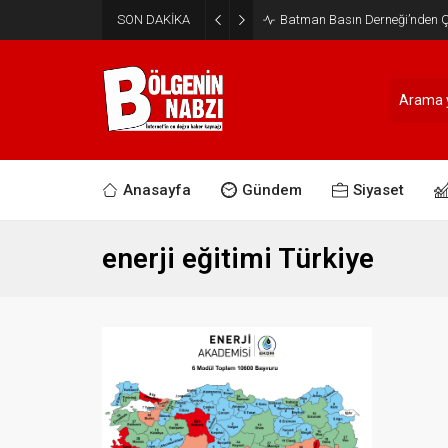
SON DAKİKA
Batman Basın Derneği’nden Ça
Anasayfa
Gündem
Siyaset
enerji eğitimi Türkiye