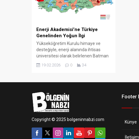
Enerji Akademisi’ne Türkiye
Genelinden Yoğun İlgi
Yükseköğretim Kurulu himaye ve
desteğiyle, enerji alanında ihtisas
üniversitesi olarak belirlenen Batman
Üniversitesi koordinasyonunda
19.02.2026
0
34
yürütülen Enerji Akademisi Eğitim
Programı, Türkiye genelinde büyük ilgi
gördü. Programa ülke çapında toplam
10 bin 600 başvuru yapıldı.
Footer
Copyright © 2025 bolgeninnabzi.com
Künye
İletişim