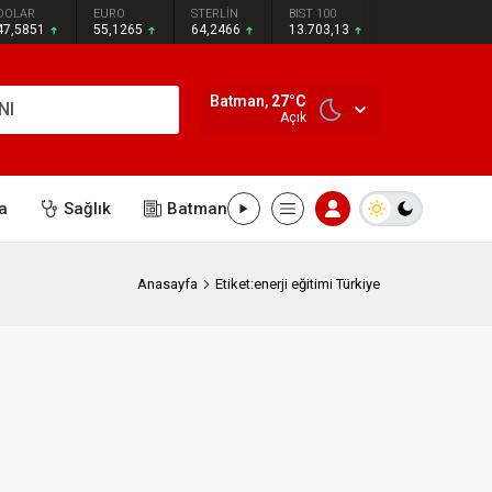
DOLAR
EURO
STERLİN
BIST 100
47,5851
55,1265
64,2466
13.703,13
Batman,
27
°C
NI
Açık
a
Sağlık
Batman
Anasayfa
Etiket:enerji eğitimi Türkiye