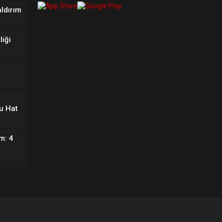
aldırım
liği
u Hat
m: 4