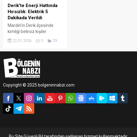
Derik’te Enerji Hattında
Hırsızlık: Elektrik 5
Dakikada Verildi
Mardin’in Derik ilçesinde
kimliği belirsiz kişiler
tarafından orta gerilim
22.01.2026
0
29
hattına ait destek
ünitelerinin çalınması
sonucu 3 elektrik direği
devrildi. Yaşanan olaya
rağmen Dicle Elektrik’in
bölgeye yaptığı altyapı
yatırımları sayesinde ilçede
Copyright © 2025 bolgeninnabzi.com
uzun süreli elektrik kesintisi
yaşanmadı.
Bu Site
Güvenli Bil
tarafından sağlanan hizmet kullanmaktadır.