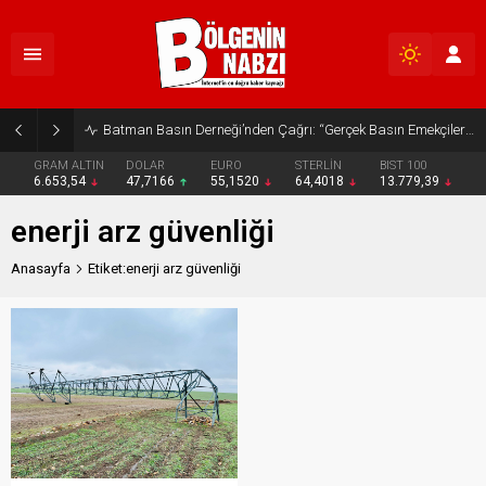
Batman Basın Derneği’nden Çağrı: “Gerçek Basın Emekçileri Desteklenmeli”
GRAM ALTIN
DOLAR
EURO
STERLİN
BIST 100
6.653,54
47,7166
55,1520
64,4018
13.779,39
enerji arz güvenliği
Anasayfa
Etiket:enerji arz güvenliği