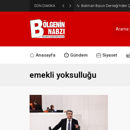
SON DAKİKA
Batman Basın Derneği’nden Ça
Anasayfa
Gündem
Siyaset
emekli yoksulluğu