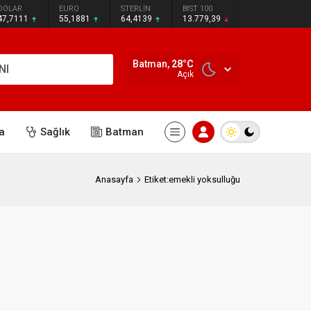
DOLAR
EURO
STERLİN
BIST 100
47,7111
55,1881
64,4139
13.779,39
Batman,
28
°C
NI
Açık
a
Sağlık
Batman
Anasayfa
Etiket:emekli yoksulluğu