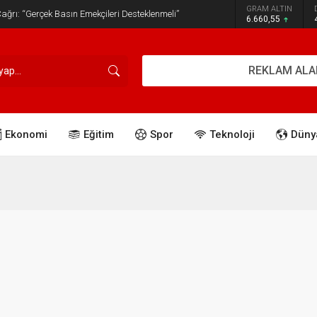
GRAM ALTIN
ğrı: “Gerçek Basın Emekçileri Desteklenmeli”
6.660,55
REKLAM ALA
Ekonomi
Eğitim
Spor
Teknoloji
Düny