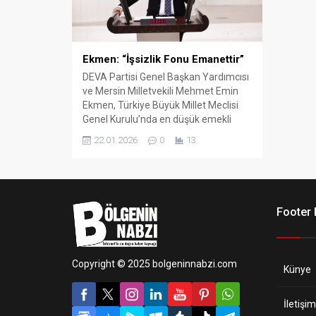
Ekmen: “İşsizlik Fonu Emanettir”
DEVA Partisi Genel Başkan Yardımcısı
ve Mersin Milletvekili Mehmet Emin
Ekmen, Türkiye Büyük Millet Meclisi
Genel Kurulu’nda en düşük emekli
aylığının artırılmasına ilişkin kanun
22.01.2026
0
13
teklifi görüşmelerinde söz aldı.
Footer
Copyright © 2025 bolgeninnabzi.com
Künye
İletişim