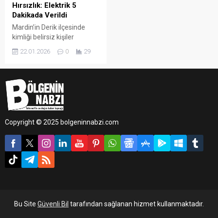
Hırsızlık: Elektrik 5
Dakikada Verildi
Mardin’in Derik ilçesinde
kimliği belirsiz kişiler
tarafından orta gerilim
22.01.2026
0
29
hattına ait destek
ünitelerinin çalınması
sonucu 3 elektrik direği
devrildi. Yaşanan olaya
rağmen Dicle Elektrik’in
bölgeye yaptığı altyapı
yatırımları sayesinde ilçede
Copyright © 2025 bolgeninnabzi.com
uzun süreli elektrik kesintisi
yaşanmadı.
Bu Site
Güvenli Bil
tarafından sağlanan hizmet kullanmaktadır.