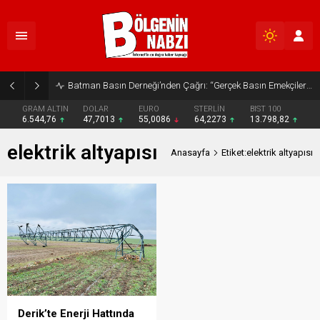
Batman Basın Derneği’nden Çağrı: “Gerçek Basın Emekçileri Desteklenmeli”
GRAM ALTIN
DOLAR
EURO
STERLİN
BIST 100
6.544,76
47,7013
55,0086
64,2273
13.798,82
elektrik altyapısı
Anasayfa
Etiket:elektrik altyapısı
Derik’te Enerji Hattında