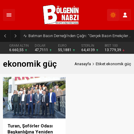
Batman Basın Derneği’nden Çağrı: “Gerçek Basın Emekçileri Desteklenmeli”
GRAM ALTIN
DOLAR
EURO
STERLİN
BIST 100
6.660,55
47,7111
55,1881
64,4139
13.779,39
ekonomik güç
Anasayfa
Etiket:ekonomik güç
Turan, Şoförler Odası
Başkanlığına Yeniden