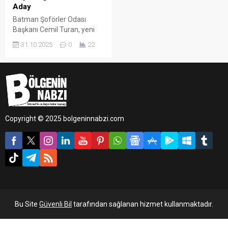
Aday
Batman Şoförler Odası
Başkanı Cemil Turan, yeni
dönem için yeniden aday
31.10.2025
0
22
olduğunu duyurdu.
Copyright © 2025 bolgeninnabzi.com
Bu Site
Güvenli Bil
tarafından sağlanan hizmet kullanmaktadır.