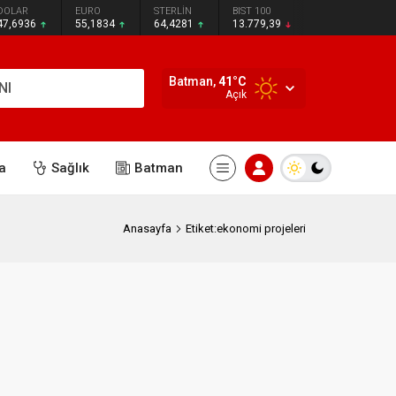
DOLAR
EURO
STERLİN
BIST 100
47,6936
55,1834
64,4281
13.779,39
Batman,
41
°C
NI
Açık
a
Sağlık
Batman
Anasayfa
Etiket:ekonomi projeleri