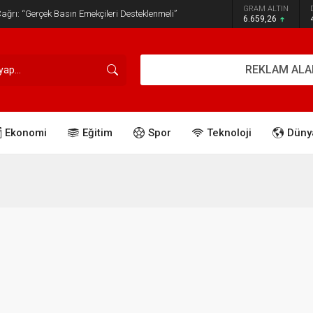
GRAM ALTIN
ğrı: “Gerçek Basın Emekçileri Desteklenmeli”
6.659,26
REKLAM ALA
Ekonomi
Eğitim
Spor
Teknoloji
Düny