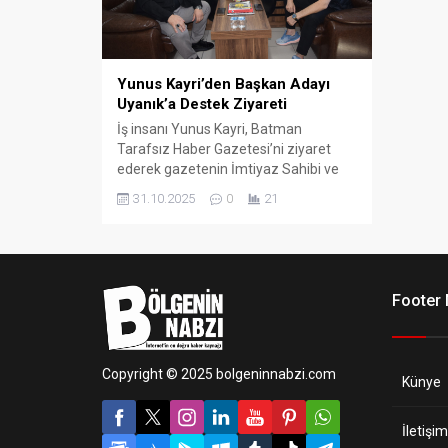
Yunus Kayri’den Başkan Adayı
Uyanık’a Destek Ziyareti
İş insanı Yunus Kayri, Batman
Tarafsız Haber Gazetesi’ni ziyaret
ederek gazetenin İmtiyaz Sahibi ve
Batman Esnaf ve Sanatkârlar Odası
31.10.2025
0
21
Başkan Adayı Cebrail Uyanık ile bir
araya geldi.
Footer
Copyright © 2025 bolgeninnabzi.com
Künye
İletişim