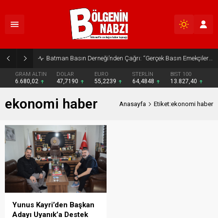
Batman Basın Derneği’nden Çağrı: “Gerçek Basın Emekçileri Desteklenmeli”
GRAM ALTIN
DOLAR
EURO
STERLİN
BIST 100
6.680,02
47,7190
55,2239
64,4848
13.827,40
ekonomi haber
Anasayfa
Etiket:ekonomi haber
Yunus Kayri’den Başkan
Adayı Uyanık’a Destek