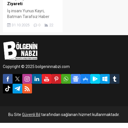
Ziyareti
İş insanı Yunus Kayri,
Batman Tarafsız Haber
Gazetesi’ni ziyaret ederek
31.10.2025
0
22
gazetenin İmtiyaz Sahibi ve
Batman Esnaf ve
Sanatkârlar Odası Başkan
Adayı Cebrail Uyanık ile bir
araya geldi.
Copyright © 2025 bolgeninnabzi.com
Bu Site
Güvenli Bil
tarafından sağlanan hizmet kullanmaktadır.