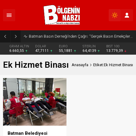
Batman Basın Derneği’nden Çağrı: “Gerçek Basın Emekçileri Desteklenmeli”
GRAM ALTIN
DOLAR
EURO
STERLİN
BIST 100
6.660,55
47,7111
55,1881
64,4139
13.779,39
Ek Hizmet Binası
Anasayfa
Etiket:Ek Hizmet Binası
Batman Belediyesi