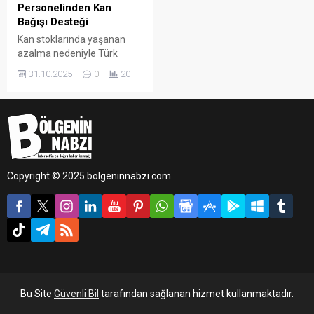
Personelinden Kan
Bağışı Desteği
Kan stoklarında yaşanan
azalma nedeniyle Türk
Kızılay tarafından ülke
31.10.2025
0
20
genelinde başlatılan
“Birbirimize Candan
Bağlıyız” kan bağışı
kampanyasına, Batman
Valiliği öncülüğünde kent
genelinde destek verildi.
Copyright © 2025 bolgeninnabzi.com
Bu Site
Güvenli Bil
tarafından sağlanan hizmet kullanmaktadır.