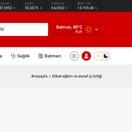
DOLAR
EURO
STERLİN
BIST 100
47,5952
55,0575
64,2502
13.769,40
Batman,
40
°C
NI
Açık
a
Sağlık
Batman
Anasayfa
Etiket:eğitim ve esnaf iş birliği