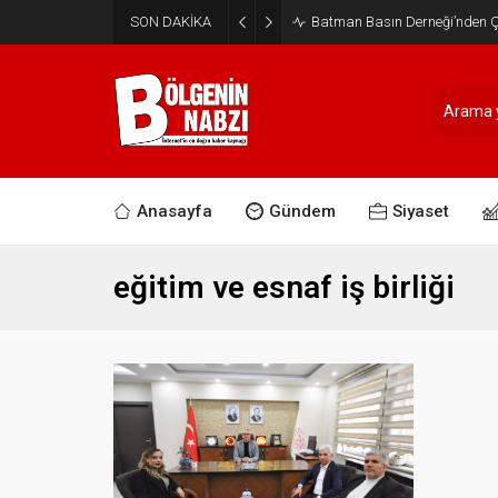
SON DAKİKA
Batman Basın Derneği’nden Ça
Anasayfa
Gündem
Siyaset
eğitim ve esnaf iş birliği