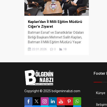
Kaplan’dan İl Milli Eğitim Müdürü
Ciğer’e Ziyaret
Batman Esnaf ve Sanatkârlar Odaları
Birliği Başkanı Mehmet Salih Kaplan,
Batman İl Milli Eğitim Müdürü Yaşar
Ciğer’i makamında ziyaret etti.
22.01.2026
0
18
Samimi bir atmosferde gerçekleşen
görüşmede, eğitim camiası ile esnafı
ilgilendiren güncel konular ele alındı.
Footer
Copyright © 2025 bolgeninnabzi.com
Künye
İletişim