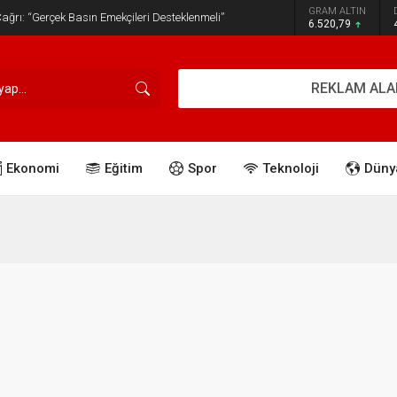
GRAM ALTIN
ğrı: “Gerçek Basın Emekçileri Desteklenmeli”
6.520,79
REKLAM ALA
Ekonomi
Eğitim
Spor
Teknoloji
Düny