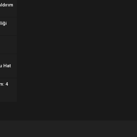
aldırım
liği
u Hat
m: 4