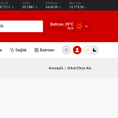
DOLAR
EURO
STERLİN
BIST 100
47,7111
55,1881
64,4139
13.779,39
Batman,
39
°C
NI
Açık
a
Sağlık
Batman
Anasayfa
Etiket:Efkan Ala