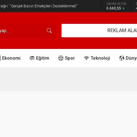
GRAM ALTIN
ğrı: “Gerçek Basın Emekçileri Desteklenmeli”
6.660,55
REKLAM ALA
Ekonomi
Eğitim
Spor
Teknoloji
Düny