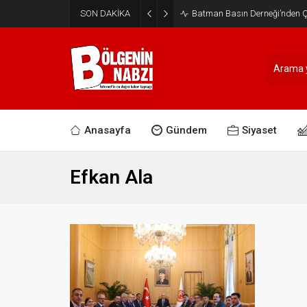
SON DAKİKA
Batman Basın Derneği’nden Ça
Anasayfa
Gündem
Siyaset
Efkan Ala