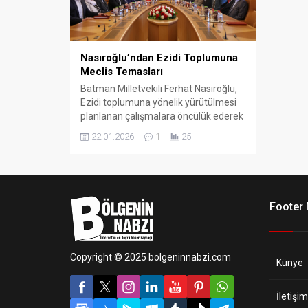
Nasıroğlu’ndan Ezidi Toplumuna
Meclis Temasları
Batman Milletvekili Ferhat Nasıroğlu,
Ezidi toplumuna yönelik yürütülmesi
planlanan çalışmalara öncülük ederek
Avrupa’dan gelen Ezidi vatandaşlarla
22.01.2026
1
25
birlikte Türkiye Büyük Millet
Meclisi’nde bir dizi görüşme
gerçekleştirdi.
Footer
Copyright © 2025 bolgeninnabzi.com
Künye
İletişim