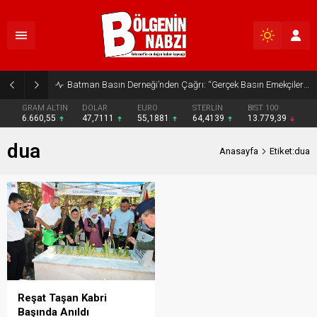
Batman Basın Derneği’nden Çağrı: “Gerçek Basın Emekçileri Desteklenmeli”
GRAM ALTIN
DOLAR
EURO
STERLİN
BIST 100
6.660,55
47,7111
55,1881
64,4139
13.779,39
dua
Anasayfa
Etiket:dua
Reşat Taşan Kabri
Başında Anıldı