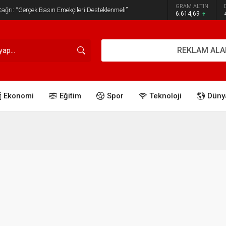
GRAM ALTIN
ğrı: “Gerçek Basın Emekçileri Desteklenmeli”
6.614,69
REKLAM ALA
Ekonomi
Eğitim
Spor
Teknoloji
Düny