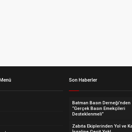
 Menü
Son Haberler
Batman Basın Derneği’nden 
“Gerçek Basın Emekçileri
Desteklenmeli”
Zabıta Ekiplerinden Yol ve K
İşgaline Geçit Yok!