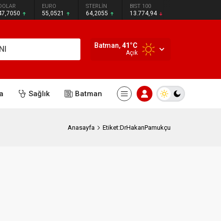
DOLAR
EURO
STERLİN
BIST 100
47,7050
55,0521
64,2055
13.774,94
Batman,
41
°C
NI
Açık
a
Sağlık
Batman
Anasayfa
Etiket:DrHakanPamukçu