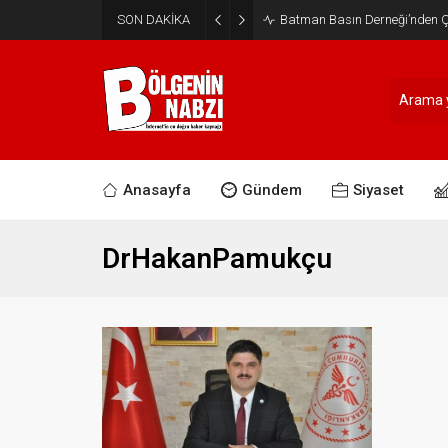
SON DAKİKA
Batman Basın Derneği’nden Ça
Anasayfa
Gündem
Siyaset
DrHakanPamukçu