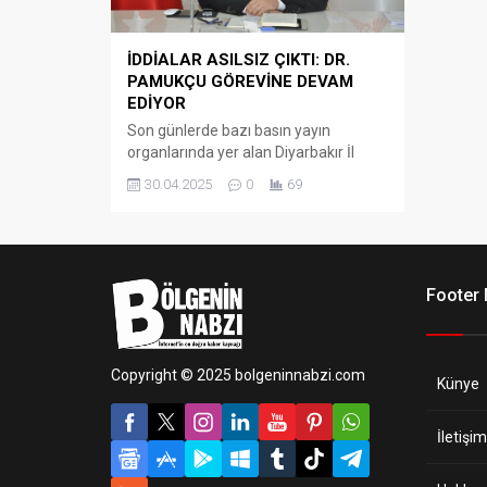
İDDİALAR ASILSIZ ÇIKTI: DR.
PAMUKÇU GÖREVİNE DEVAM
EDİYOR
Son günlerde bazı basın yayın
organlarında yer alan Diyarbakır İl
Sağlık Müdürü Dr. Hakan Pamukçu
30.04.2025
0
69
hakkındaki haberlerin gerçeği
yansıtmadığı ortaya çıktı.
Footer
Copyright © 2025 bolgeninnabzi.com
Künye
İletişim